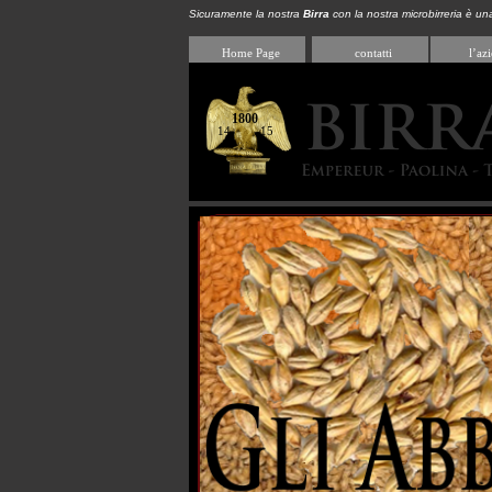
Sicuramente la nostra
Birra
con la nostra microbirreria è un
Home Page
contatti
l’az
1800
14 15