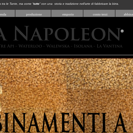
a tra le Tante, ma come “
tutte
” con una storia e tradizione nell’arte di fabbricare la birra.
ienda
produzione
emporio
conto terzi
abbina