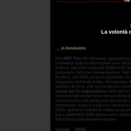
La volontà 
.....in brevissimo
Nel
2007
Marcello Anastasi, appassionato 
richiedere tutte le informazioni tese all’
di Birra, Nei primi mesi del 2008 iniziò l
successivi dalla loro presentazione, Ne
birrificio, nel 2008 prese in locazione u
suggestivi dell’isola d’elba. Ovviamente 
fabbrica di birra, che non poterono coinci
spese per la realizzazione
dello stesso,
commerciale ovviamente non prodotta dal bi
autorizzazioni che tardavano ad arrivar
conciliando tempi e modi con l’apertura d
2010, abbiamo iniziato la nostra produzio
poi a settembre delle stesso anno perchè...
stanchezza prevalevano sempre,
Quindi: OGGI