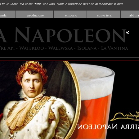
a tra le Tante, ma come “
tutte
” con una storia e tradizione nell’arte di fabbricare la birra.
ienda
produzione
emporio
conto terzi
abbina