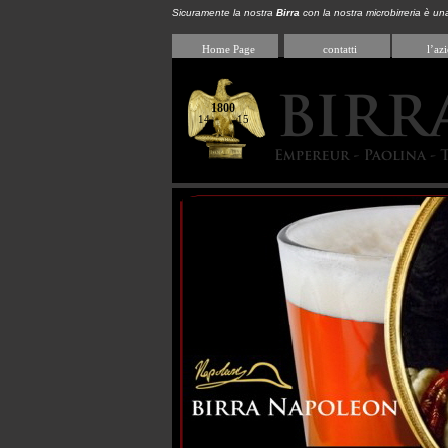
Sicuramente la nostra
Birra
con la nostra microbirreria è un
Home Page
contatti
l’az
1800
14 15