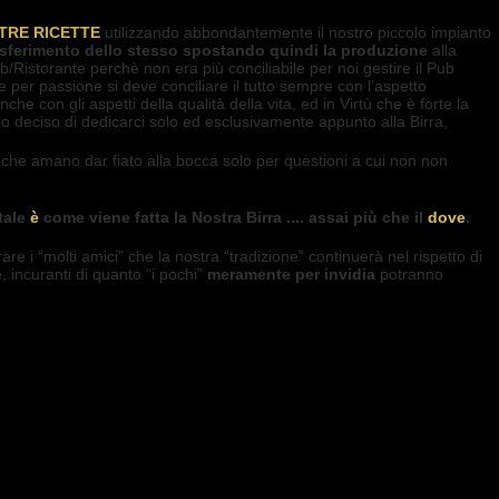
TRE RICETTE
utilizzando abbondantemente il nostro piccolo impianto
rasferimento dello stesso spostando quindi la produzione
alla
Ristorante perchè non era più conciliabile per noi gestire il Pub
ure per passione si deve conciliare il tutto sempre con l’aspetto
 con gli aspetti della qualità della vita, ed in Virtù che è forte la
o deciso di dedicarci solo ed esclusivamente appunto alla Birra,
che amano dar fiato alla bocca solo per questioni a cui non non
tale
è
come viene fatta la Nostra Birra .... assai più che il
dove
.
re i “molti amici” che la nostra “tradizione” continuerà nel rispetto di
 incuranti di quanto “i pochi”
meramente per invidia
potranno