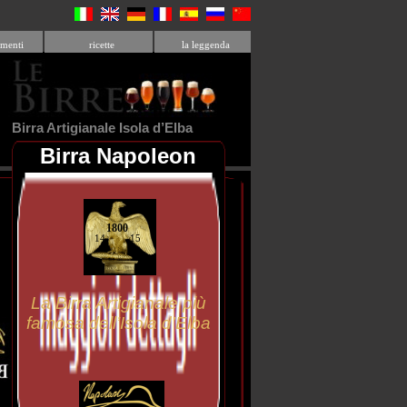
menti
ricette
la leggenda
Birra Artigianale Isola d’Elba
Birra Napoleon
1800
14 15
La Birra Artigianale più
famosa dell’Isola d’Elba