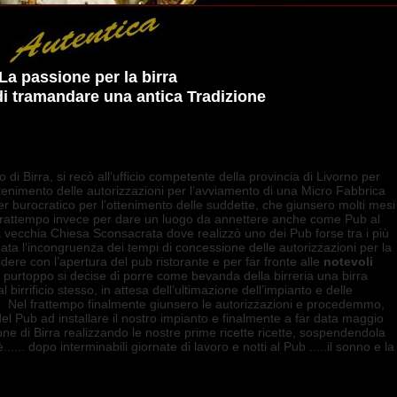
La passione per la birra
di tramandare una antica Tradizione
di Birra, si recò all’ufficio competente della provincia di Livorno per
ottenimento delle autorizzazioni per l’avviamento di una Micro Fabbrica
’iter burocratico per l’ottenimento delle suddette, che giunsero molti mesi
l frattempo invece per dare un luogo da annettere anche come Pub al
na vecchia Chiesa Sconsacrata dove realizzò uno dei Pub forse tra i più
data l’incongruenza dei tempi di concessione delle autorizzazioni per la
dere con l’apertura del pub ristorante e per far fronte alle
notevoli
 purtoppo si decise di porre come bevanda della birreria una birra
rrificio stesso, in attesa dell’ultimazione dell’impianto e delle
e. Nel frattempo finalmente giunsero le autorizzazioni e procedemmo,
el Pub ad installare il nostro impianto e finalmente a far data maggio
ne di Birra realizzando le nostre prime ricette ricette, sospendendola
... dopo interminabili giornate di lavoro e notti al Pub .....il sonno e la