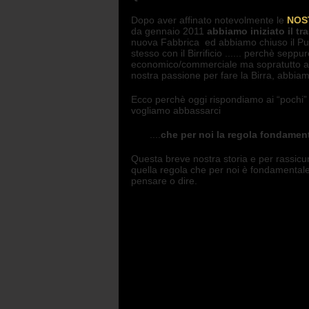
Dopo aver affinato notevolmente le
NOS
da gennaio 2011
abbiamo iniziato il t
nuova Fabbrica ed abbiamo chiuso il Pub/
stesso con il Birrificio ...... perchè sepp
economico/commerciale ma sopratutto anche
nostra passione per fare la Birra, abbiam
Ecco perchè oggi rispondiamo ai “pochi” 
vogliamo abbassarci
....
che per noi la regola fondamen
Questa breve nostra storia e per rassicura
quella regola che per noi è fondamentale,
pensare o dire.