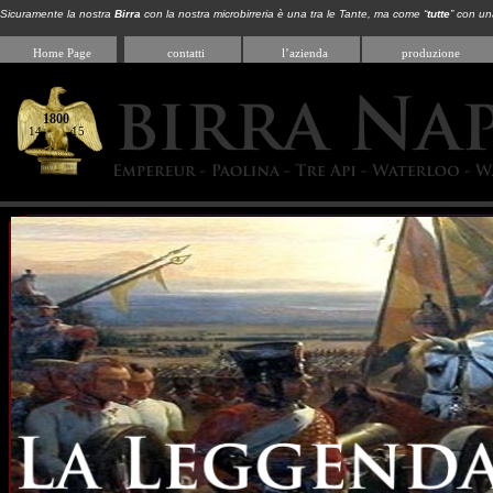
Sicuramente la nostra
Birra
con la nostra microbirreria è una tra le Tante, ma come “
tutte
” con una
Home Page
contatti
l’azienda
produzione
1800
14 15