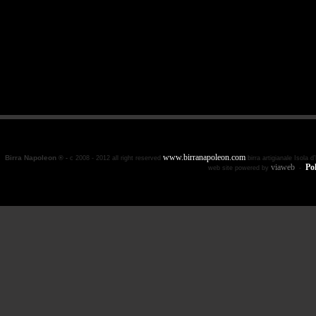
www.birranapoleon.com
Birra Napoleon
® -
c 2008 - 2012 all right reserved
birra artigianale Isola 
viaweb
Pol
web site powered by
-